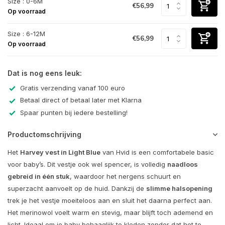
Size : 0-6M
€56,99
Op voorraad
Size : 6-12M
€56,99
Op voorraad
Dat is nog eens leuk:
Gratis verzending vanaf 100 euro
Betaal direct of betaal later met Klarna
Spaar punten bij iedere bestelling!
Productomschrijving
Het
Harvey vest in Light Blue
van Hvid is een comfortabele basic
voor baby’s. Dit vestje ook wel spencer, is volledig
naadloos
gebreid in één stuk
, waardoor het nergens schuurt en
superzacht aanvoelt op de huid. Dankzij de
slimme halsopening
trek je het vestje moeiteloos aan en sluit het daarna perfect aan.
Het merinowol voelt warm en stevig, maar blijft toch ademend en
licht. Ideaal om je baby behaaglijk te kleden zonder dat het te