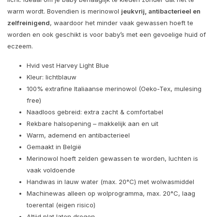
warm wordt. Bovendien is merinowol
jeukvrij, antibacterieel en
zelfreinigend
, waardoor het minder vaak gewassen hoeft te
worden en ook geschikt is voor baby’s met een gevoelige huid of
eczeem.
Hvid vest Harvey Light Blue
Kleur: lichtblauw
100% extrafine Italiaanse merinowol (Oeko-Tex, mulesing
free)
Naadloos gebreid: extra zacht & comfortabel
Rekbare halsopening – makkelijk aan en uit
Warm, ademend en antibacterieel
Gemaakt in België
Merinowol hoeft zelden gewassen te worden, luchten is
vaak voldoende
Handwas in lauw water (max. 20°C) met wolwasmiddel
Machinewas alleen op wolprogramma, max. 20°C, laag
toerental (eigen risico)
Altijd plat laten drogen