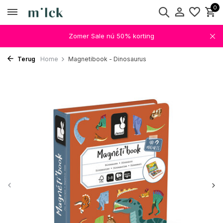
0
Zomer Sale nú 50% korting
Terug
Home
Magnetibook - Dinosaurus