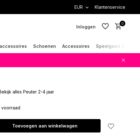
EUR
Klantenservice
0
Inloggen
accessoires
Schoenen
Accessoires
Speelgoed & Cade
Account aanmaken
Account aanmaken
Bekijk alles Peuter 2-4 jaar
 voorraad
Toevoegen aan winkelwagen