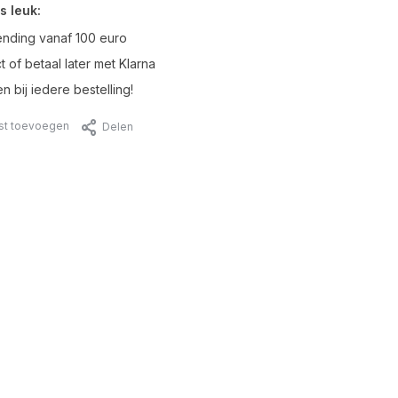
s leuk:
ending vanaf 100 euro
t of betaal later met Klarna
n bij iedere bestelling!
jst toevoegen
Delen