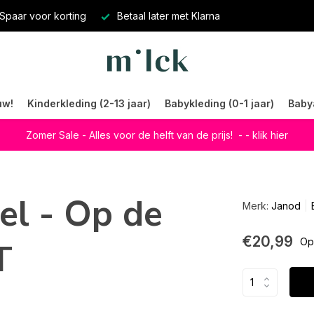
Spaar voor korting
Betaal later met Klarna
uw!
Kinderkleding (2-13 jaar)
Babykleding (0-1 jaar)
Baby
Zomer Sale - Alles voor de helft van de prijs!
- - klik hier
el - Op de
Merk:
Janod
€20,99
T
Op