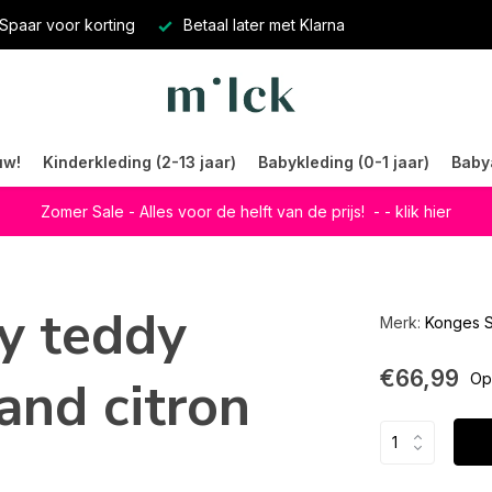
Spaar voor korting
Betaal later met Klarna
uw!
Kinderkleding (2-13 jaar)
Babykleding (0-1 jaar)
Baby
Zomer Sale - Alles voor de helft van de prijs!
- - klik hier
y teddy
Merk:
Konges S
€66,99
and citron
Op