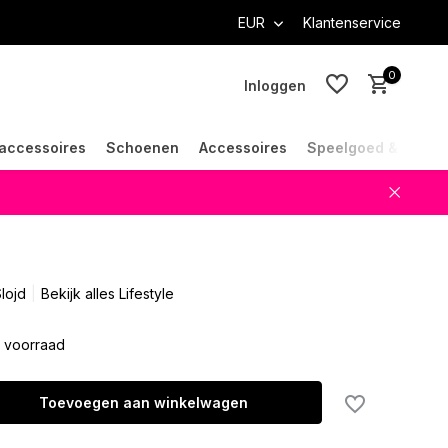
EUR
Klantenservice
0
Inloggen
accessoires
Schoenen
Accessoires
Speelgoed & Cade
Account aanmaken
Account aanmaken
lojd
Bekijk alles Lifestyle
 voorraad
Toevoegen aan winkelwagen