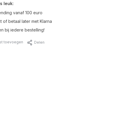
s leuk:
ending vanaf 100 euro
t of betaal later met Klarna
n bij iedere bestelling!
jst toevoegen
Delen