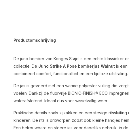
Productomschrijving
De juno bomber van
Konges Sløjd
is een echte klassieker en
collectie. De
Juno Strike A Pose bomberjas Walnut
is een
combineert comfort, functionaliteit en een tijdloze uitstraling.
De jas is gevoerd met een warme polyester vulling die zorgt
voelen. Dankzij de fluorvrije BIONIC-FINISH® ECO impregne
waterafstotend. Ideaal dus voor wisselvallig weer.
Praktische details zoals zijzakken en een stevige ritssluitin
kinderen. De rits is ontworpen zodat ook kleine handjes hem
Een betrouwbare en stoere jas voor dagelijks gebruik, in d