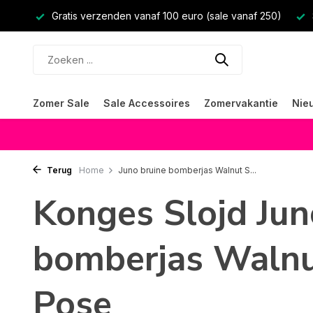
Gratis verzenden vanaf 100 euro (sale vanaf 250)
Zomer Sale
Sale Accessoires
Zomervakantie
Nie
Terug
Home
Juno bruine bomberjas Walnut S...
Konges Slojd Jun
bomberjas Walnu
Pose