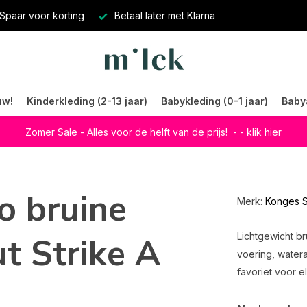
Spaar voor korting
Betaal later met Klarna
uw!
Kinderkleding (2-13 jaar)
Babykleding (0-1 jaar)
Baby
Zomer Sale - Alles voor de helft van de prijs!
- - klik hier
o bruine
Merk:
Konges S
t Strike A
Lichtgewicht br
voering, water
favoriet voor e