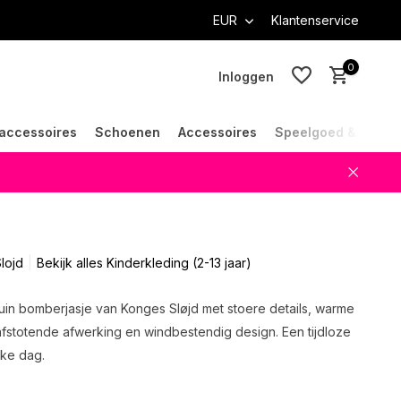
EUR
Klantenservice
0
Inloggen
accessoires
Schoenen
Accessoires
Speelgoed & Cade
Account aanmaken
Account aanmaken
lojd
Bekijk alles Kinderkleding (2-13 jaar)
uin bomberjasje van Konges Sløjd met stoere details, warme
afstotende afwerking en windbestendig design. Een tijdloze
lke dag.