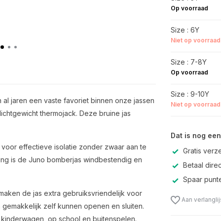
Op voorraad
Size : 6Y
Niet op voorraad
Size : 7-8Y
Op voorraad
Size : 9-10Y
 al jaren een vaste favoriet binnen onze jassen
Niet op voorraad
 lichtgewicht thermojack. Deze bruine jas
Dat is nog een
 voor effectieve isolatie zonder zwaar aan te
Gratis verz
ring is de Juno bomberjas windbestendig en
Betaal direc
Spaar punte
g maken de jas extra gebruiksvriendelijk voor
Aan verlangli
 gemakkelijk zelf kunnen openen en sluiten.
e kinderwagen, op school en buitenspelen.