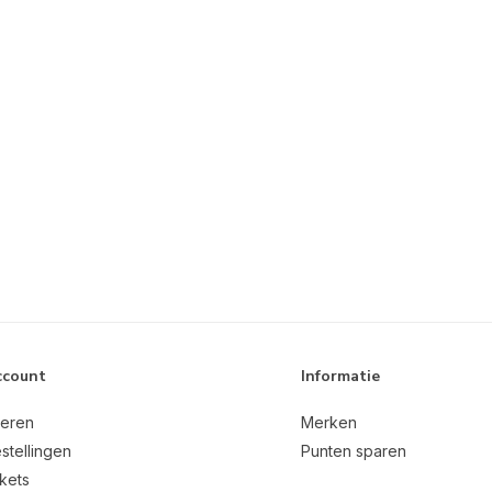
ccount
Informatie
reren
Merken
stellingen
Punten sparen
ckets