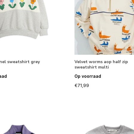
nel sweatshirt grey
Velvet worms aop half zip
sweatshirt multi
aad
Op voorraad
€71,99