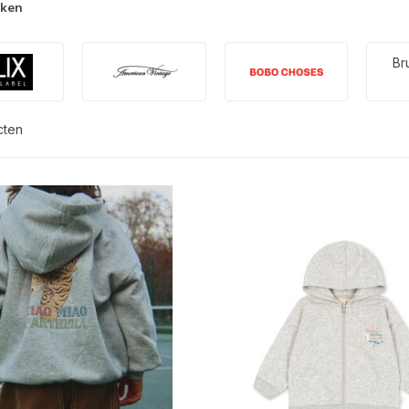
rken
Br
cten