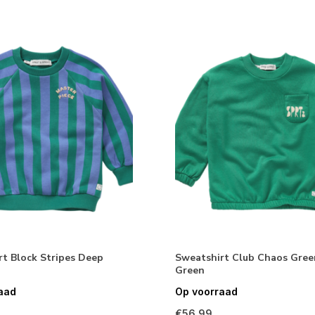
rt Block Stripes Deep
Sweatshirt Club Chaos Gre
Green
aad
Op voorraad
€56,99