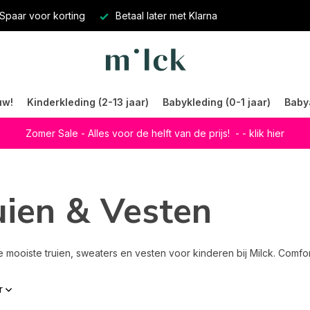
Spaar voor korting
Betaal later met Klarna
uw!
Kinderkleding (2-13 jaar)
Babykleding (0-1 jaar)
Baby
Zomer Sale - Alles voor de helft van de prijs!
- - klik hier
uien & Vesten
mooiste truien, sweaters en vesten voor kinderen bij Milck. Comforta
r