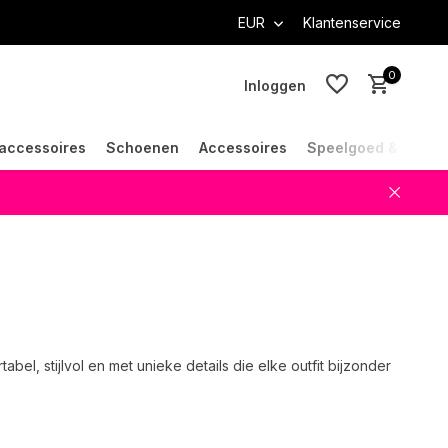
EUR
Klantenservice
0
Inloggen
accessoires
Schoenen
Accessoires
Speelgoed & Cade
Account aanmaken
Account aanmaken
bel, stijlvol en met unieke details die elke outfit bijzonder