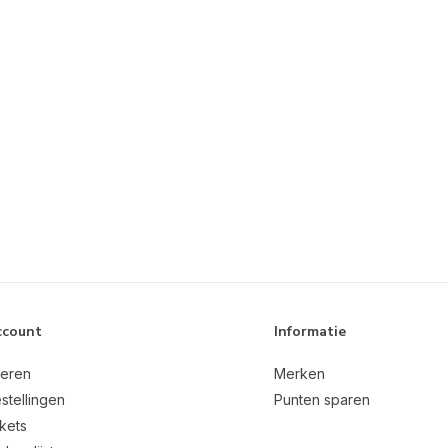
ccount
Informatie
reren
Merken
stellingen
Punten sparen
ckets