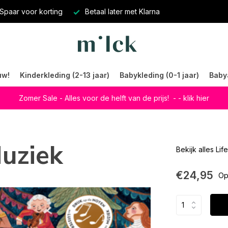
Spaar voor korting
Betaal later met Klarna
uw!
Kinderkleding (2-13 jaar)
Babykleding (0-1 jaar)
Baby
Zomer Sale - Alles voor de helft van de prijs!
- - klik hier
Muziek
Bekijk alles Lif
€24,95
Op