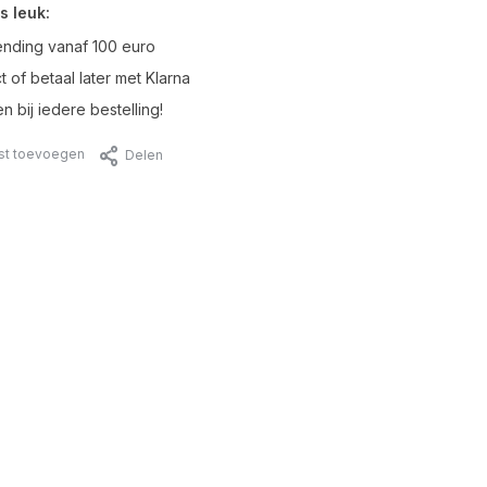
s leuk:
ending vanaf 100 euro
t of betaal later met Klarna
n bij iedere bestelling!
jst toevoegen
Delen