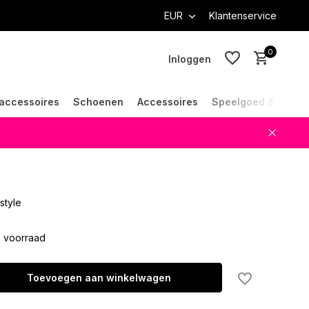
EUR
Klantenservice
0
Inloggen
accessoires
Schoenen
Accessoires
Speelgoed & Cade
Account aanmaken
Account aanmaken
estyle
 voorraad
Toevoegen aan winkelwagen