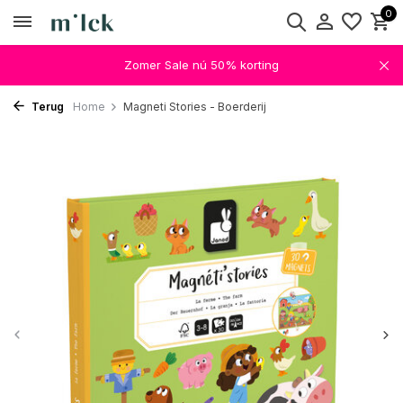
0
Zomer Sale nú 50% korting
Terug
Home
Magneti Stories - Boerderij