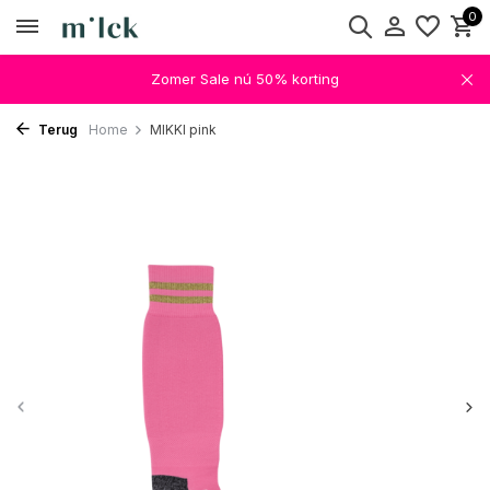
0
Zomer Sale nú 50% korting
Terug
Home
MIKKI pink