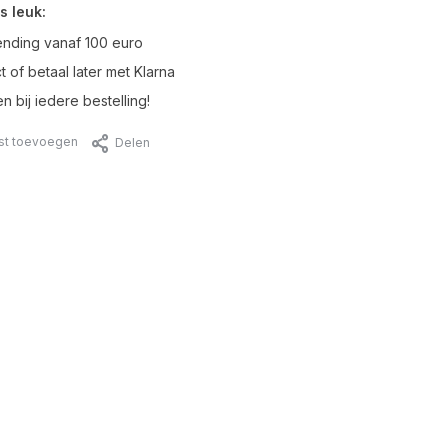
s leuk:
ending vanaf 100 euro
t of betaal later met Klarna
n bij iedere bestelling!
jst toevoegen
Delen