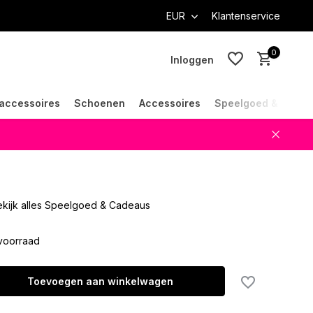
EUR
Klantenservice
0
Inloggen
accessoires
Schoenen
Accessoires
Speelgoed & Cade
Account aanmaken
Account aanmaken
kijk alles Speelgoed & Cadeaus
voorraad
Toevoegen aan winkelwagen