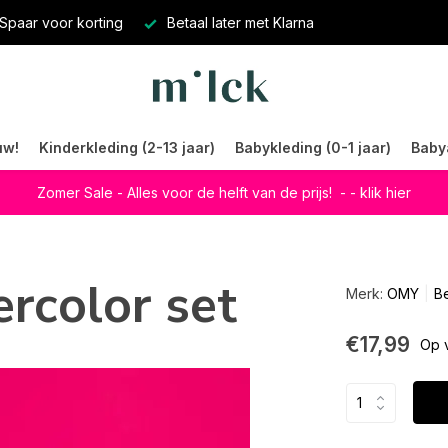
Spaar voor korting
Betaal later met Klarna
uw!
Kinderkleding (2-13 jaar)
Babykleding (0-1 jaar)
Baby
Zomer Sale - Alles voor de helft van de prijs!
- - klik hier
rcolor set
Merk:
OMY
Be
€17,99
Op 