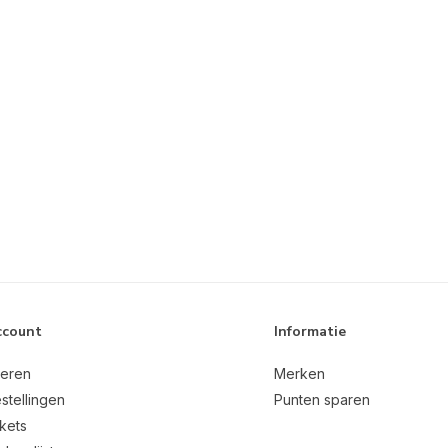
ccount
Informatie
reren
Merken
stellingen
Punten sparen
ckets