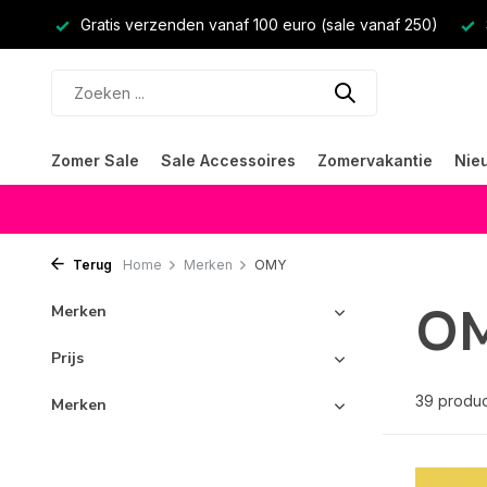
Gratis verzenden vanaf 100 euro (sale vanaf 250)
Zomer Sale
Sale Accessoires
Zomervakantie
Nie
Terug
Home
Merken
OMY
O
Merken
Prijs
39 produ
Merken