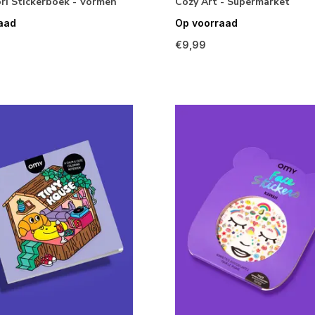
ri Stickerboek - Vormen
Cozy Art - Supermarket
aad
Op voorraad
€9,99