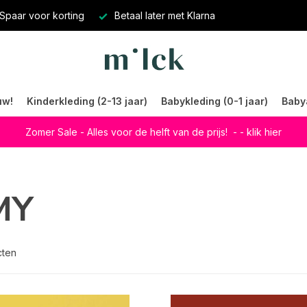
Spaar voor korting
Betaal later met Klarna
uw!
Kinderkleding (2-13 jaar)
Babykleding (0-1 jaar)
Baby
Zomer Sale - Alles voor de helft van de prijs!
- - klik hier
MY
cten