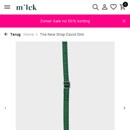
0
Zomer Sale nú 50% korting
Terug
Home
The New Strap David Slim