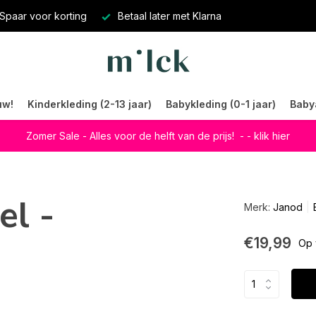
Spaar voor korting
Betaal later met Klarna
uw!
Kinderkleding (2-13 jaar)
Babykleding (0-1 jaar)
Baby
Zomer Sale - Alles voor de helft van de prijs!
- - klik hier
el -
Merk:
Janod
€19,99
Op 