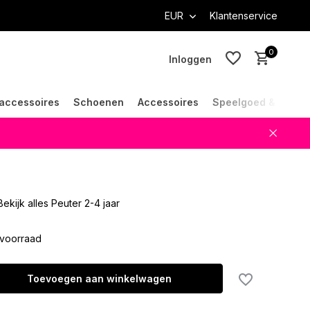
EUR
Klantenservice
0
Inloggen
accessoires
Schoenen
Accessoires
Speelgoed & Cade
Account aanmaken
Account aanmaken
Bekijk alles Peuter 2-4 jaar
voorraad
Toevoegen aan winkelwagen