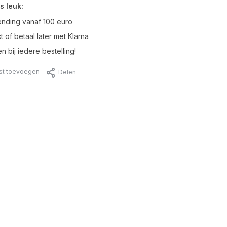
s leuk:
ending vanaf 100 euro
t of betaal later met Klarna
n bij iedere bestelling!
jst toevoegen
Delen