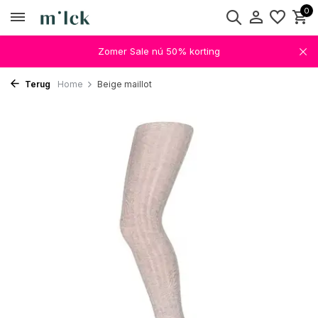
0
Zomer Sale nú 50% korting
Terug
Home
Beige maillot