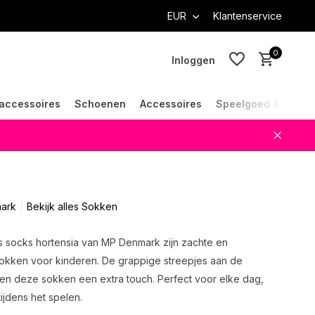
EUR
Klantenservice
0
Inloggen
accessoires
Schoenen
Accessoires
Speelgoed & Cade
Account aanmaken
Account aanmaken
ark
Bekijk alles Sokken
s socks hortensia van MP Denmark zijn zachte en
okken voor kinderen. De grappige streepjes aan de
n deze sokken een extra touch. Perfect voor elke dag,
tijdens het spelen.