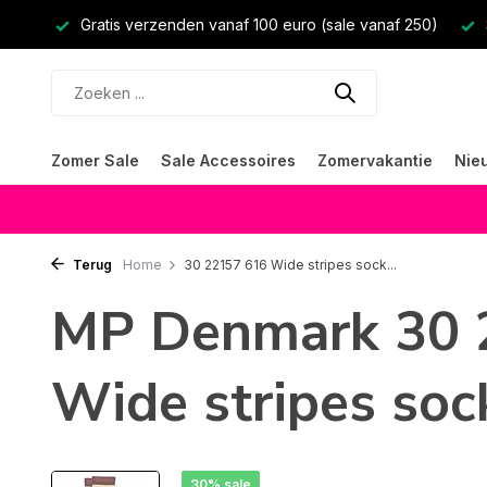
Gratis verzenden vanaf 100 euro (sale vanaf 250)
Zomer Sale
Sale Accessoires
Zomervakantie
Nie
Terug
Home
30 22157 616 Wide stripes sock...
MP Denmark 30 
Wide stripes soc
30% sale