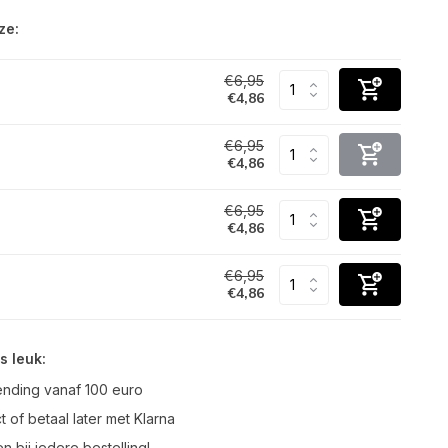
ze:
€6,95
€4,86
€6,95
€4,86
€6,95
€4,86
€6,95
€4,86
s leuk:
ending vanaf 100 euro
t of betaal later met Klarna
n bij iedere bestelling!