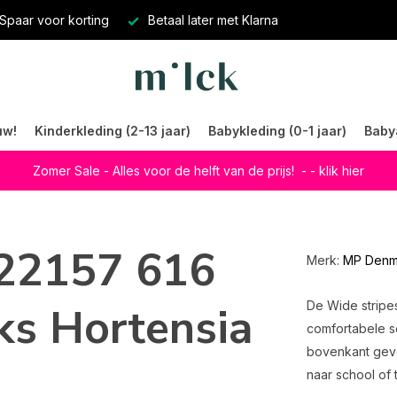
Spaar voor korting
Betaal later met Klarna
uw!
Kinderkleding (2-13 jaar)
Babykleding (0-1 jaar)
Baby
Zomer Sale - Alles voor de helft van de prijs!
- - klik hier
22157 616
Merk:
MP Denm
ks Hortensia
De Wide stripe
comfortabele s
bovenkant geve
naar school of 