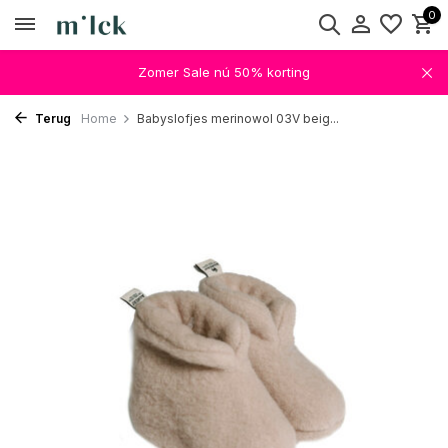
0
Zomer Sale nú 50% korting
Terug
Home
Babyslofjes merinowol 03V beig...