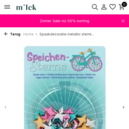
0
Zomer Sale nú 50% korting
Terug
Home
Spaakdecoratie metallic sterre...