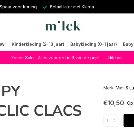
Spaar voor korting
Betaal later met Klarna
uw!
Kinderkleding (2-13 jaar)
Babykleding (0-1 jaar)
Baby
Zomer Sale - Alles voor de helft van de prijs!
- - klik hier
IPY
Merk:
Mimi & Lu
€10,50
LIC CLACS
Op 