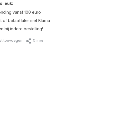
s leuk:
ending vanaf 100 euro
t of betaal later met Klarna
n bij iedere bestelling!
jst toevoegen
Delen