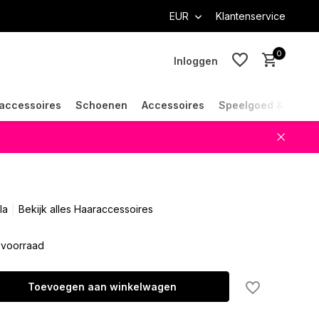
EUR
Klantenservice
0
Inloggen
accessoires
Schoenen
Accessoires
Speelgoed & Cade
Account aanmaken
Account aanmaken
la
Bekijk alles Haaraccessoires
voorraad
Toevoegen aan winkelwagen