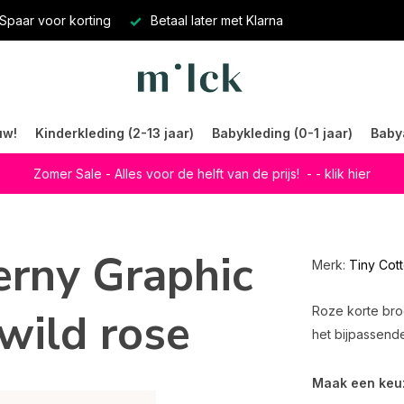
Spaar voor korting
Betaal later met Klarna
uw!
Kinderkleding (2-13 jaar)
Babykleding (0-1 jaar)
Baby
Zomer Sale - Alles voor de helft van de prijs!
- - klik hier
erny Graphic
Merk:
Tiny Cot
wild rose
Roze korte broe
het bijpassende
Maak een keu