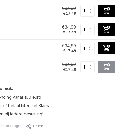
€34,99
€17,49
€34,99
€17,49
€34,99
€17,49
€34,99
€17,49
s leuk:
ending vanaf 100 euro
t of betaal later met Klarna
n bij iedere bestelling!
jst toevoegen
Delen