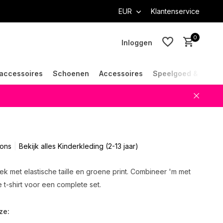
EUR
Klantenservice
0
Inloggen
accessoires
Schoenen
Accessoires
Speelgoed & Cade
Account aanmaken
Account aanmaken
tons
Bekijk alles Kinderkleding (2-13 jaar)
k met elastische taille en groene print. Combineer 'm met
 t-shirt voor een complete set.
ze: