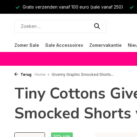
Gratis verzenden vanaf 100 euro (sale vanaf 250)
Zomer Sale
Sale Accessoires
Zomervakantie
Nie
Terug
Home
Giverny Graphic Smocked Shorts...
Tiny Cottons Giv
Smocked Shorts 
50% sale