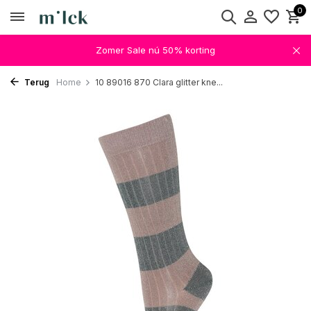
0
Zomer Sale nú 50% korting
Terug
Home
10 89016 870 Clara glitter kne...