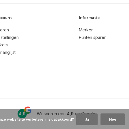
ccount
Informatie
reren
Merken
stellingen
Punten sparen
ckets
rlanglijst
4,9
Wij scoren een
4,9
op
Google
nze website te verbeteren. Is dat akkoord?
Ja
Nee