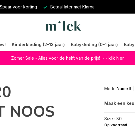
Spaar voor korting
Betaal later met Klarna
uw!
Kinderkleding (2-13 jaar)
Babykleding (0-1 jaar)
Baby
Zomer Sale - Alles voor de helft van de prijs!
- - klik hier
20
Merk:
Name It
Maak een keu
T NOOS
Size : 80
Op voorraad