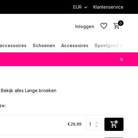
EUR
Klantenservice
0
Inloggen
accessoires
Schoenen
Accessoires
Speelgoed & Cade
Account aanmaken
Account aanmaken
Bekijk alles Lange broeken
ze:
€29,99