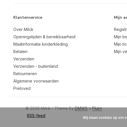
Klantenservice
Mijn a
Over Milck
Regist
Openingstijden & bereikbaarheid
Mijn be
Maatinformatie kinderkleding
Mijn ti
Betalen
Mijn ve
Verzenden
Verzenden - buitenland
Retourneren
Algemene voorwaarden
Preloved
© 2026 Milck - Theme By
DMWS
x
Plus+
RSS-feed
Wij slaan cookies op om o