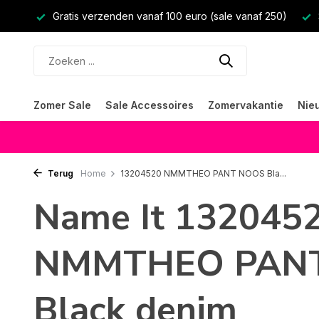
Gratis verzenden vanaf 100 euro (sale vanaf 250)
Zomer Sale
Sale Accessoires
Zomervakantie
Nie
Terug
Home
13204520 NMMTHEO PANT NOOS Bla...
Name It 132045
NMMTHEO PAN
Black denim