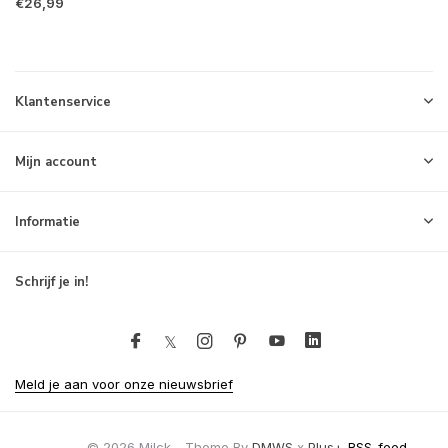
€26,99
Klantenservice
Mijn account
Informatie
Schrijf je in!
Meld je aan voor onze nieuwsbrief
© 2026 Milck - Theme By
DMWS
x
Plus+
RSS-feed