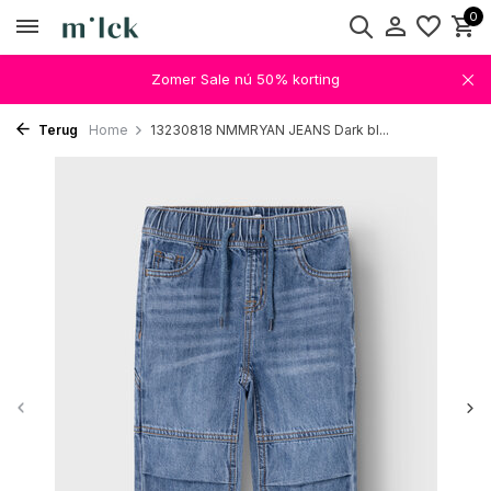
0
Zomer Sale nú 50% korting
Terug
Home
13230818 NMMRYAN JEANS Dark bl...