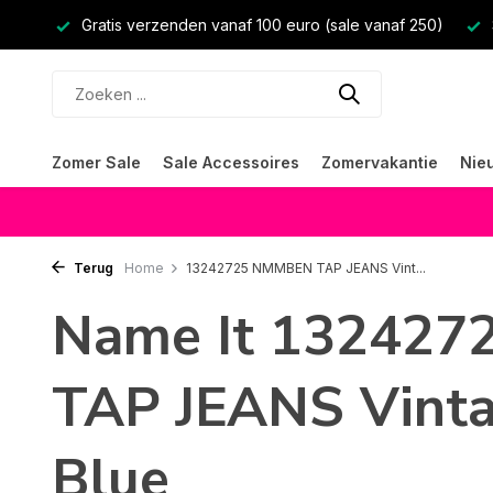
Gratis verzenden vanaf 100 euro (sale vanaf 250)
Zomer Sale
Sale Accessoires
Zomervakantie
Nie
Terug
Home
13242725 NMMBEN TAP JEANS Vint...
Name It 13242
TAP JEANS Vint
Blue