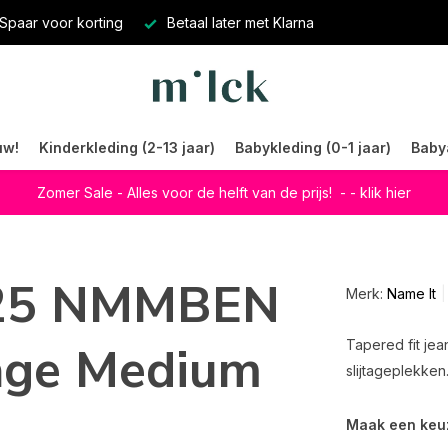
Spaar voor korting
Betaal later met Klarna
uw!
Kinderkleding (2-13 jaar)
Babykleding (0-1 jaar)
Baby
Zomer Sale - Alles voor de helft van de prijs!
- - klik hier
725 NMMBEN
Merk:
Name It
age Medium
Tapered fit jea
slijtageplekke
Maak een keu