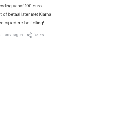
ending vanaf 100 euro
t of betaal later met Klarna
n bij iedere bestelling!
jst toevoegen
Delen