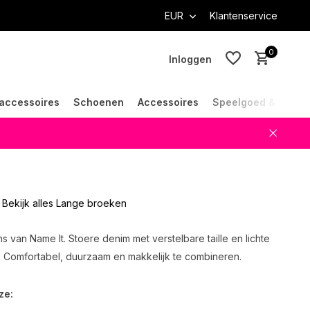
EUR
Klantenservice
0
Inloggen
accessoires
Schoenen
Accessoires
Speelgoed & Cade
Account aanmaken
Account aanmaken
Bekijk alles Lange broeken
ns van Name It. Stoere denim met verstelbare taille en lichte
n. Comfortabel, duurzaam en makkelijk te combineren.
ze: