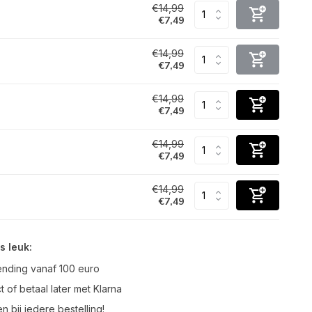
€14,99
€7,49
€14,99
€7,49
€14,99
€7,49
€14,99
€7,49
€14,99
€7,49
s leuk:
ending vanaf 100 euro
t of betaal later met Klarna
n bij iedere bestelling!