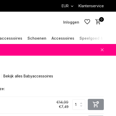
EUR
Klantenservice
0
Inloggen
accessoires
Schoenen
Accessoires
Speelgoed & Cade
Account aanmaken
Account aanmaken
Bekijk alles Babyaccessoires
ze:
€14,99
€7,49