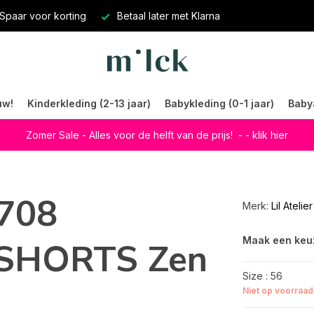
Spaar voor korting
Betaal later met Klarna
uw!
Kinderkleding (2-13 jaar)
Babykleding (0-1 jaar)
Baby
Zomer Sale - Alles voor de helft van de prijs!
- - klik hier
3708
Merk:
Lil Atelier
Maak een keu
SHORTS Zen
Size : 56
Niet op voorraad