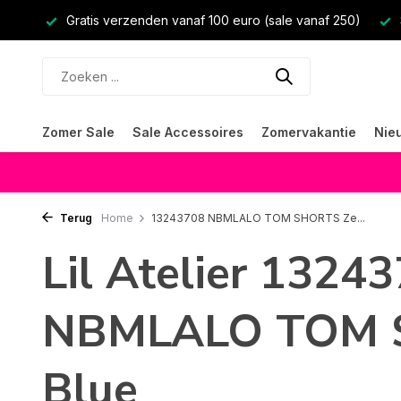
Gratis verzenden vanaf 100 euro (sale vanaf 250)
Zomer Sale
Sale Accessoires
Zomervakantie
Nie
Terug
Home
13243708 NBMLALO TOM SHORTS Ze...
Lil Atelier 1324
NBMLALO TOM 
Blue