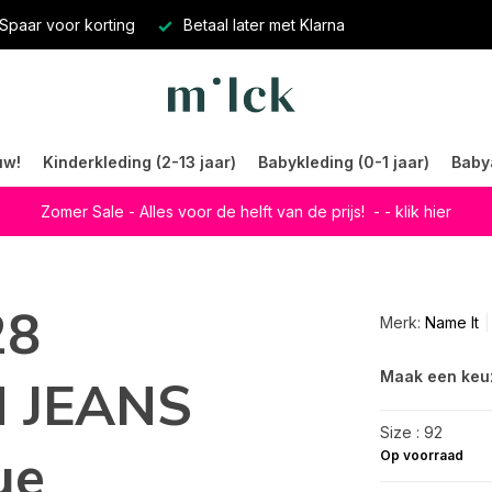
Spaar voor korting
Betaal later met Klarna
uw!
Kinderkleding (2-13 jaar)
Babykleding (0-1 jaar)
Baby
Zomer Sale - Alles voor de helft van de prijs!
- - klik hier
28
Merk:
Name It
Maak een keu
 JEANS
Size : 92
ue
Op voorraad