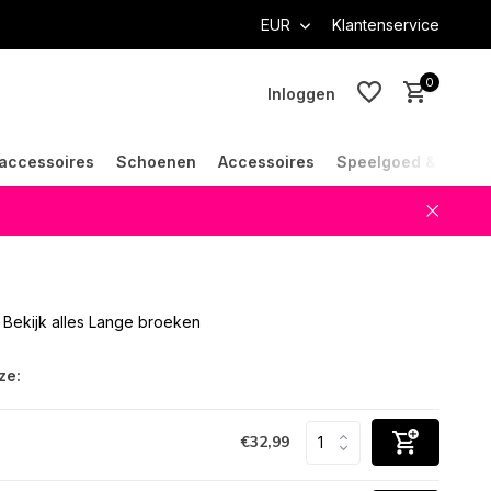
EUR
Klantenservice
0
Inloggen
accessoires
Schoenen
Accessoires
Speelgoed & Cade
Account aanmaken
Account aanmaken
Bekijk alles Lange broeken
ze:
€32,99