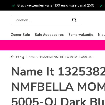
Gratis verzenden vanaf 100 euro (sale vanaf 250)
Zomer Sale
Sale Accessoires
Zomervakantie
Nie
Terug
Home
13253828 NMFBELLA MOM JEANS 50...
Name It 132538
NMFBELLA MOM
5005-QJ Dark Bl