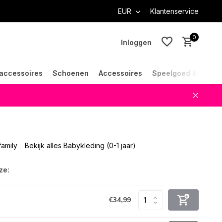
EUR
Klantenservice
0
Inloggen
accessoires
Schoenen
Accessoires
Speelgoed & Cade
Account aanmaken
Account aanmaken
family
Bekijk alles Babykleding (0-1 jaar)
ze:
€34,99