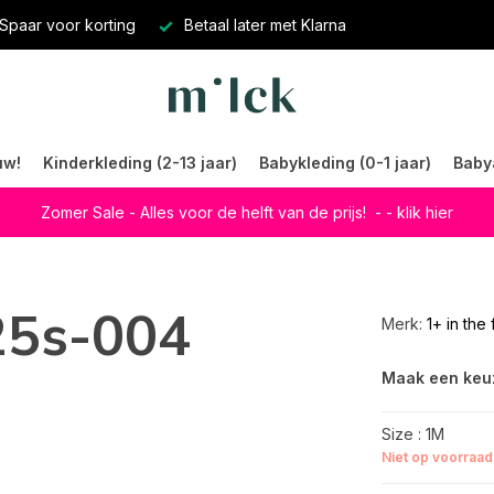
Spaar voor korting
Betaal later met Klarna
uw!
Kinderkleding (2-13 jaar)
Babykleding (0-1 jaar)
Baby
Zomer Sale - Alles voor de helft van de prijs!
- - klik hier
 25s-004
Merk:
1+ in the 
Maak een keu
Size : 1M
Niet op voorraad