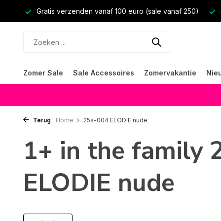
Gratis verzenden vanaf 100 euro (sale vanaf 250)
Zomer Sale
Sale Accessoires
Zomervakantie
Nie
Terug
Home
25s-004 ELODIE nude
1+ in the family
ELODIE nude