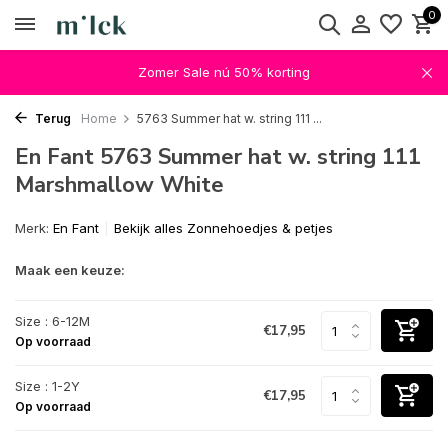
0
Zomer Sale nú 50% korting
Terug
Home
5763 Summer hat w. string 111 ...
En Fant 5763 Summer hat w. string 111
Marshmallow White
Merk:
En Fant
Bekijk alles Zonnehoedjes & petjes
Maak een keuze:
Size : 6-12M
€17,95
Op voorraad
Size : 1-2Y
€17,95
Op voorraad