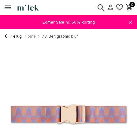
0
Zomer Sale nú 50% korting
Terug
Home
78. Belt graphic blur