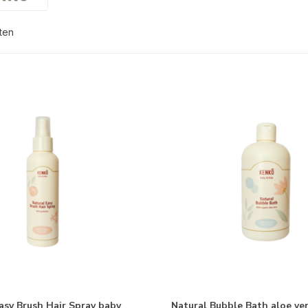
ten
asy Brush Hair Spray baby
Natural Bubble Bath aloe ve