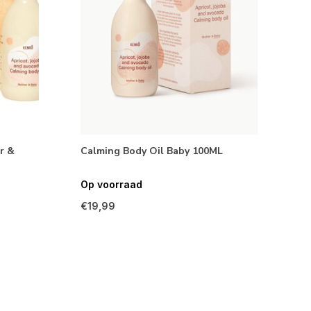
r &
Calming Body Oil Baby 100ML
Op voorraad
€19,99