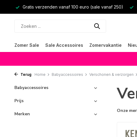
Gratis verzenden vanaf 100 euro (sale vanaf 250)
Zomer Sale
Sale Accessoires
Zomervakantie
Nie
Terug
Home
Babyaccessoires
Verschonen & verzorgen
Ve
Babyaccessoires
Prijs
Onze me
Merken