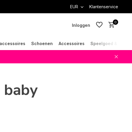
EUR
Klantenservice
0
Inloggen
accessoires
Schoenen
Accessoires
Speelgoed & Cade
Account aanmaken
Account aanmaken
 baby