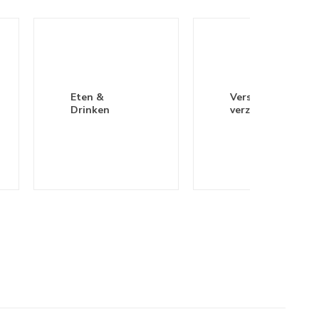
Eten &
Verschonen &
Drinken
verzorgen