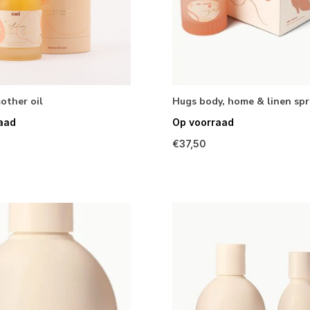
other oil
Hugs body, home & linen spr
aad
Op voorraad
€37,50