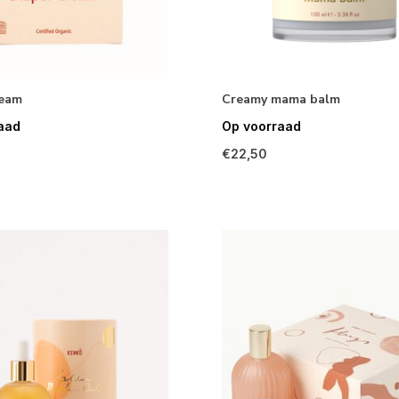
ream
Creamy mama balm
aad
Op voorraad
€22,50