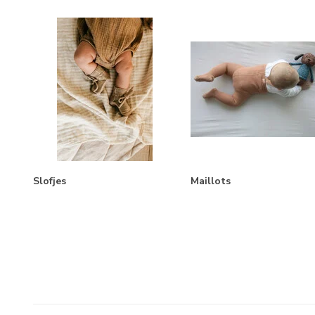
Slofjes
Maillots