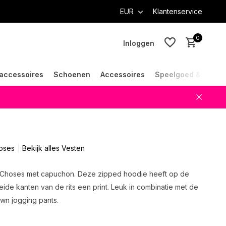
EUR
Klantenservice
0
Inloggen
accessoires
Schoenen
Accessoires
Speelgoed & Cade
Account aanmaken
Account aanmaken
oses
Bekijk alles Vesten
 Choses met capuchon. Deze zipped hoodie heeft op de
ide kanten van de rits een print. Leuk in combinatie met de
n jogging pants.