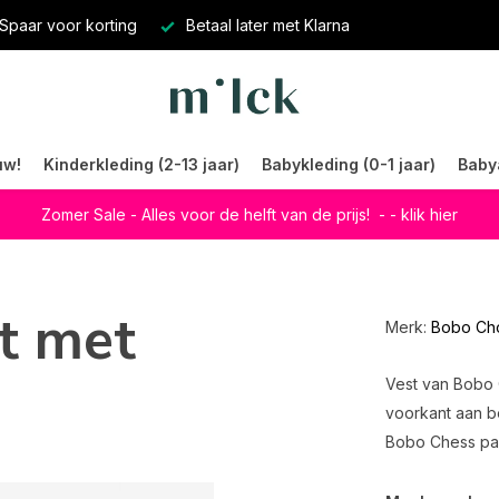
Spaar voor korting
Betaal later met Klarna
uw!
Kinderkleding (2-13 jaar)
Babykleding (0-1 jaar)
Baby
Zomer Sale - Alles voor de helft van de prijs!
- - klik hier
t met
Merk:
Bobo Ch
Vest van Bobo
voorkant aan be
Bobo Chess paw