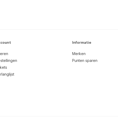
ccount
Informatie
reren
Merken
stellingen
Punten sparen
ckets
rlanglijst