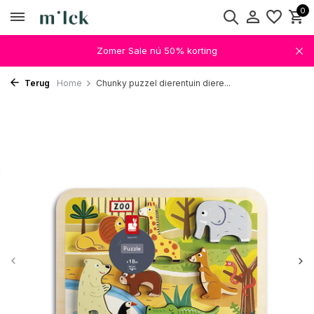
0
Zomer Sale nú 50% korting
Terug
Home
Chunky puzzel dierentuin diere...