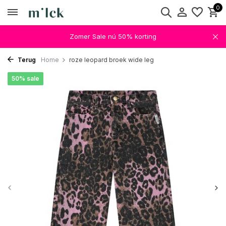
0
Zomer Sale nú 50% korting
Terug
Home
roze leopard broek wide leg
50% sale