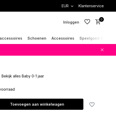
EUR
Klantenservice
0
Inloggen
accessoires
Schoenen
Accessoires
Speelgoed & Cade
Account aanmaken
Account aanmaken
Bekijk alles Baby 0-1 jaar
voorraad
Toevoegen aan winkelwagen