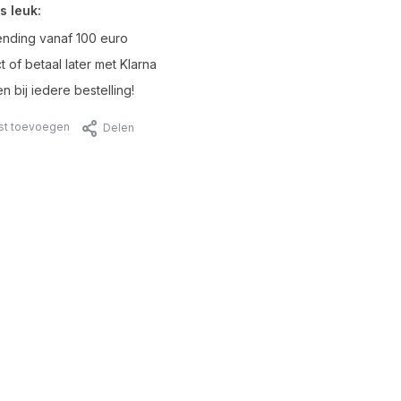
s leuk:
ending vanaf 100 euro
t of betaal later met Klarna
n bij iedere bestelling!
jst toevoegen
Delen