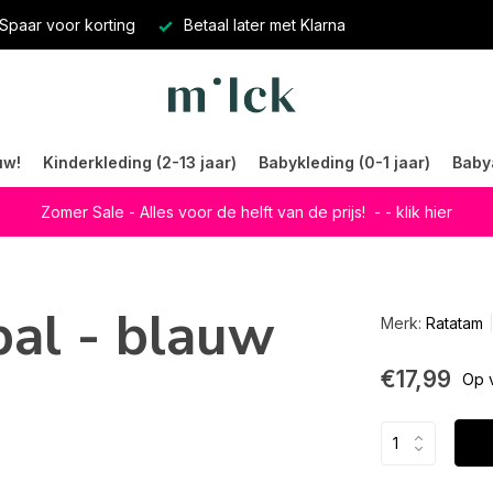
Spaar voor korting
Betaal later met Klarna
uw!
Kinderkleding (2-13 jaar)
Babykleding (0-1 jaar)
Baby
Zomer Sale - Alles voor de helft van de prijs!
- - klik hier
al - blauw
Merk:
Ratatam
€17,99
Op 