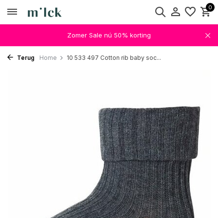
0
Zomer Sale nú 50% korting
Terug
Home
10 533 497 Cotton rib baby soc...