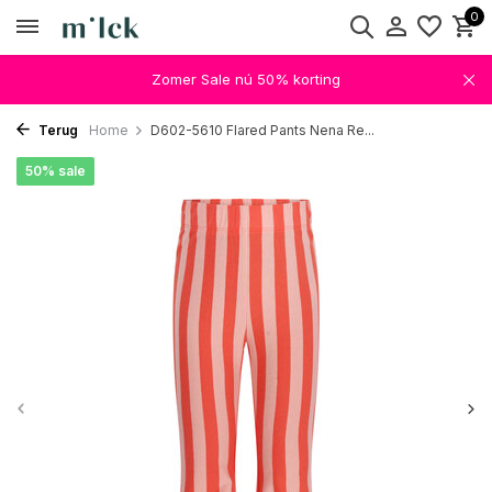
0
Zomer Sale nú 50% korting
Terug
Home
D602-5610 Flared Pants Nena Re...
50% sale