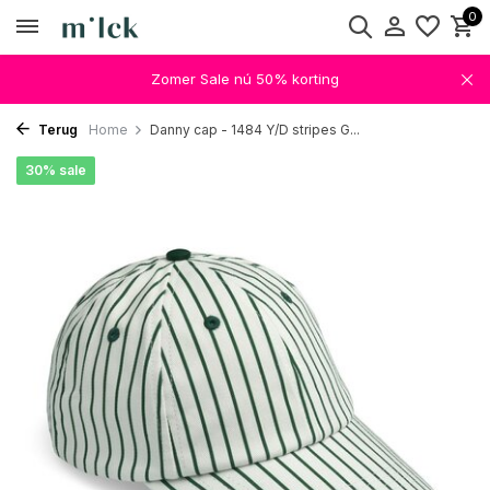
0
Zomer Sale nú 50% korting
Terug
Home
Danny cap - 1484 Y/D stripes G...
30% sale