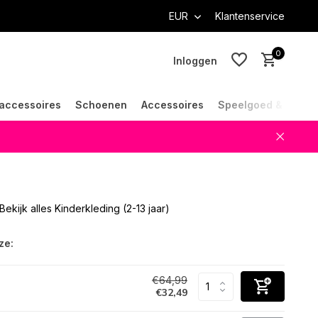
EUR
Klantenservice
0
Inloggen
accessoires
Schoenen
Accessoires
Speelgoed & Cade
Account aanmaken
Account aanmaken
Bekijk alles Kinderkleding (2-13 jaar)
ze:
€64,99
€32,49