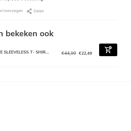
jst toevoegen
Delen
n bekeken ook
E SLEEVELESS T- SHIR...
€44,99
€22,49