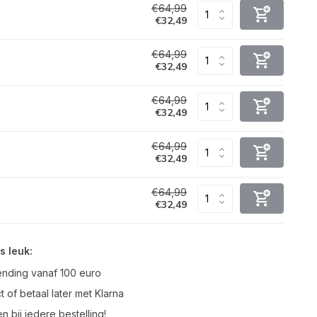
€64,99
€32,49
€64,99
€32,49
€64,99
€32,49
€64,99
€32,49
€64,99
€32,49
s leuk:
ending vanaf 100 euro
t of betaal later met Klarna
n bij iedere bestelling!