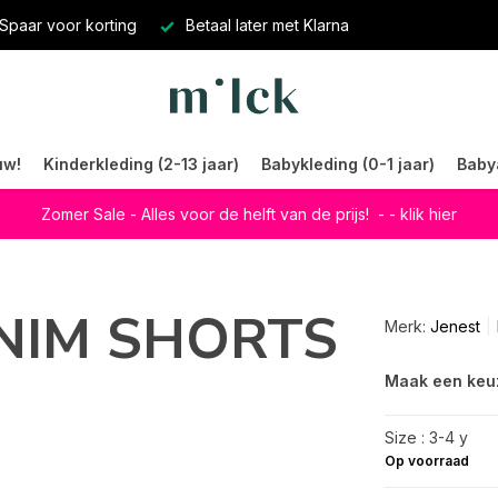
Spaar voor korting
Betaal later met Klarna
uw!
Kinderkleding (2-13 jaar)
Babykleding (0-1 jaar)
Baby
Zomer Sale - Alles voor de helft van de prijs!
- - klik hier
ENIM SHORTS
Merk:
Jenest
Maak een keu
Size : 3-4 y
Op voorraad