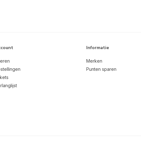
ccount
Informatie
reren
Merken
stellingen
Punten sparen
ckets
rlanglijst