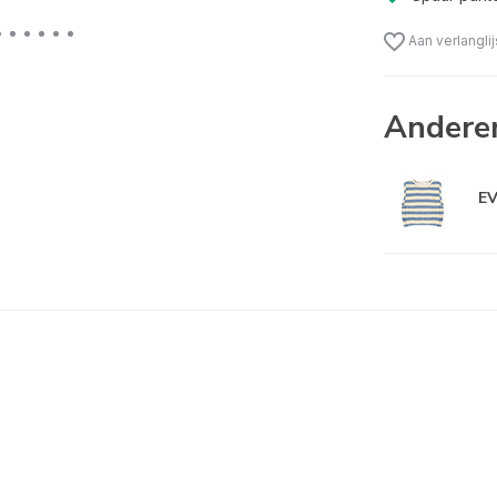
Aan verlangli
Andere
EV