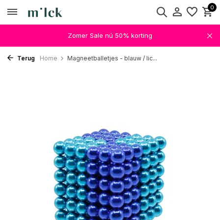
0
Zomer Sale nú 50% korting
Terug
Home
Magneetballetjes - blauw / lic...