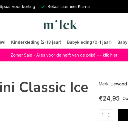
Spaar voor korting
Betaal later met Klarna
uw!
Kinderkleding (2-13 jaar)
Babykleding (0-1 jaar)
Baby
Zomer Sale - Alles voor de helft van de prijs!
- - klik hier
ni Classic Ice
Merk:
Liewood
€24,95
Op