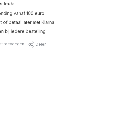
s leuk:
ending vanaf 100 euro
t of betaal later met Klarna
n bij iedere bestelling!
jst toevoegen
Delen