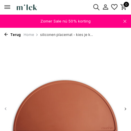
0
Zomer Sale nú 50% korting
Terug
Home
siliconen placemat - kies je k...