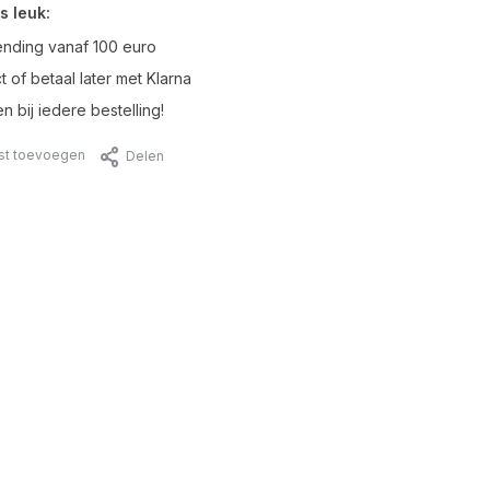
s leuk:
ending vanaf 100 euro
t of betaal later met Klarna
n bij iedere bestelling!
jst toevoegen
Delen