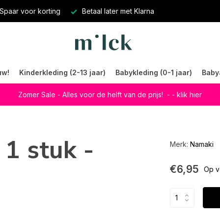
Spaar voor korting
Betaal later met Klarna
uw!
Kinderkleding (2-13 jaar)
Babykleding (0-1 jaar)
Baby
Zomer Sale - Alles voor de helft van de prijs!
- - klik hier
1 stuk -
Merk:
Namaki
€6,95
Op v