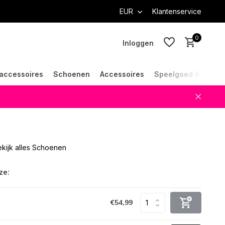
EUR
Klantenservice
0
Inloggen
accessoires
Schoenen
Accessoires
Speelgoed & Cade
Account aanmaken
Account aanmaken
kijk alles Schoenen
ze:
€54,99