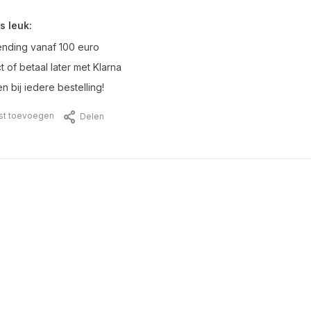
s leuk:
ending vanaf 100 euro
t of betaal later met Klarna
n bij iedere bestelling!
jst toevoegen
Delen