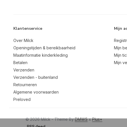
Klantenservice
Mijn a
Over Milck
Regist
Openingstijden & bereikbaarheid
Mijn be
Maatinformatie kinderkleding
Mijn ti
Betalen
Mijn ve
Verzenden
Verzenden - buitenland
Retourneren
Algemene voorwaarden
Preloved
© 2026 Milck - Theme By
DMWS
x
Plus+
RSS-feed