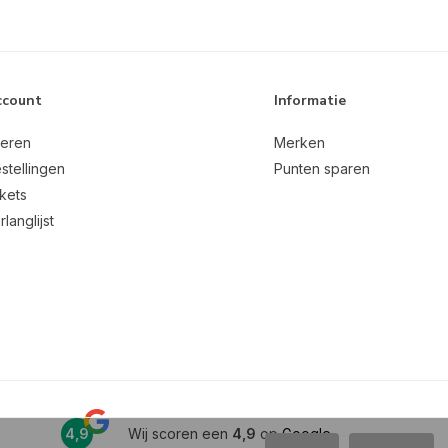
ccount
Informatie
reren
Merken
stellingen
Punten sparen
ckets
rlanglijst
4,9
Wij scoren een
4,9
op
Google