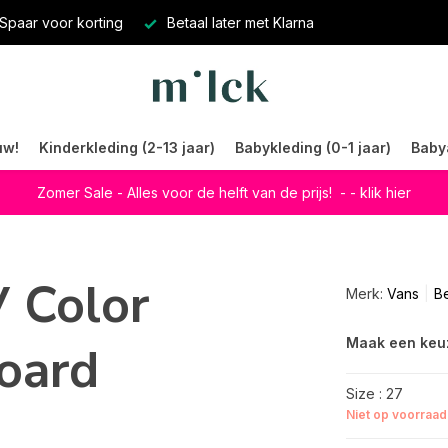
Spaar voor korting
Betaal later met Klarna
uw!
Kinderkleding (2-13 jaar)
Babykleding (0-1 jaar)
Baby
Zomer Sale - Alles voor de helft van de prijs!
- - klik hier
 Color
Merk:
Vans
Be
Maak een keu
oard
Size : 27
Niet op voorraad