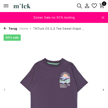
0
Zomer Sale nú 50% korting
Terug
Home
TNTuck OS S_S Tee Sweet Grape ...
50% sale