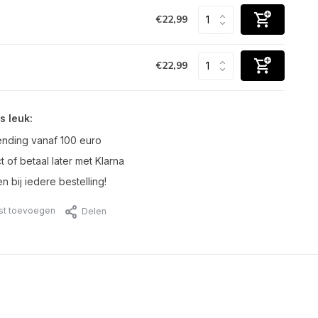
€22,99
€22,99
s leuk:
ending vanaf 100 euro
t of betaal later met Klarna
n bij iedere bestelling!
jst toevoegen
Delen