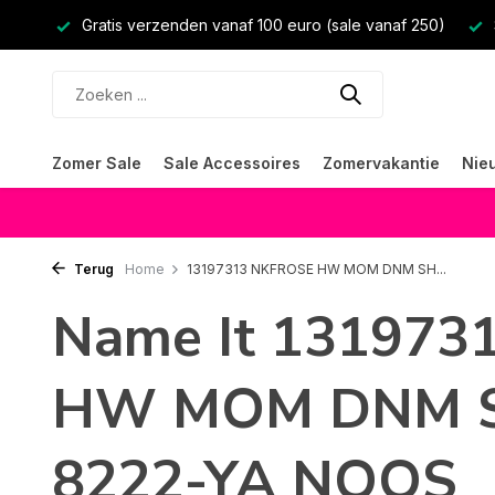
Gratis verzenden vanaf 100 euro (sale vanaf 250)
Zomer Sale
Sale Accessoires
Zomervakantie
Nie
Terug
Home
13197313 NKFROSE HW MOM DNM SH...
Name It 13197
HW MOM DNM 
8222-YA NOOS