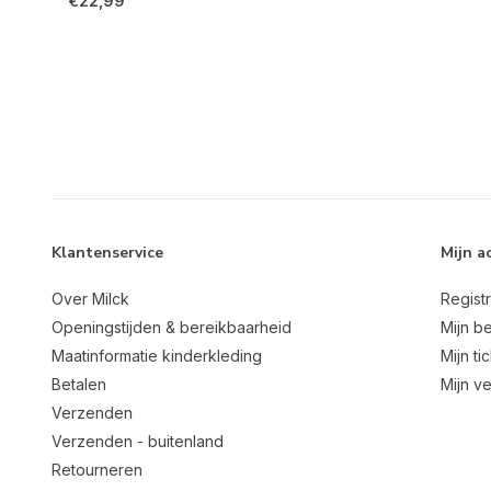
€22,99
Klantenservice
Mijn a
Over Milck
Regist
Openingstijden & bereikbaarheid
Mijn be
Maatinformatie kinderkleding
Mijn ti
Betalen
Mijn ve
Verzenden
Verzenden - buitenland
Retourneren