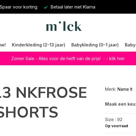
Spaar voor korting
Betaal later met Klarna
uw!
Kinderkleding (2-13 jaar)
Babykleding (0-1 jaar)
Baby
Zomer Sale - Alles voor de helft van de prijs!
- - klik hier
313 NKFROSE
Merk:
Name It
Maak een keu
SHORTS
Size : 92
Op voorraad