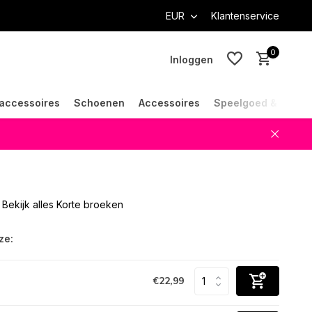
EUR
Klantenservice
0
Inloggen
accessoires
Schoenen
Accessoires
Speelgoed & Cade
Account aanmaken
Account aanmaken
Bekijk alles Korte broeken
ze:
€22,99