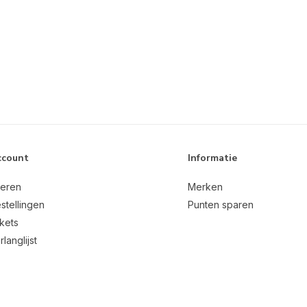
ccount
Informatie
reren
Merken
stellingen
Punten sparen
ckets
rlanglijst