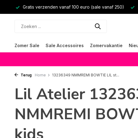
Gratis verzenden vanaf 100 euro (sale vanaf 250)
Zomer Sale
Sale Accessoires
Zomervakantie
Nie
Terug
Home
13236349 NMMREMI BOWTIE LIL st...
Lil Atelier 1323
NMMREMI BOWTIE
kids