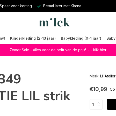
Spaar voor korting
Betaal later met Klarna
uw!
Kinderkleding (2-13 jaar)
Babykleding (0-1 jaar)
Baby
Zomer Sale - Alles voor de helft van de prijs!
- - klik hier
6349
Merk:
Lil Atelier
€10,99
 LIL strik
Op 