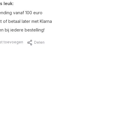
s leuk:
ending vanaf 100 euro
t of betaal later met Klarna
n bij iedere bestelling!
jst toevoegen
Delen