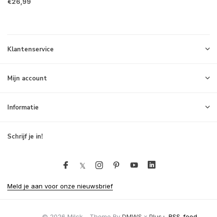
€26,99
Klantenservice
Mijn account
Informatie
Schrijf je in!
Meld je aan voor onze nieuwsbrief
© 2026 Milck - Theme By
DMWS
x
Plus+
RSS-feed