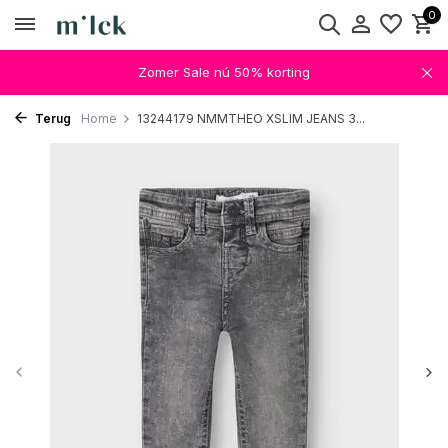
0
Zomer Sale nú 50% korting
Terug
Home
13244179 NMMTHEO XSLIM JEANS 3...