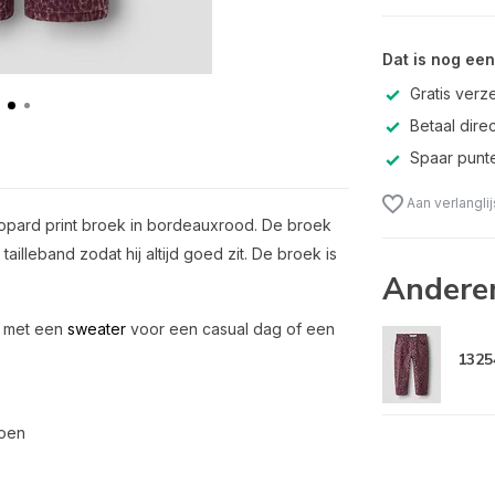
Dat is nog een
Gratis verz
Betaal direc
Spaar punte
Aan verlangli
leopard print broek in bordeauxrood. De broek
ailleband zodat hij altijd goed zit. De broek is
Andere
m met een
sweater
voor een casual dag of een
1325
toen