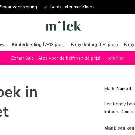
Spaar voor korting
Betaal later met Klarna
uw!
Kinderkleding (2-13 jaar)
Babykleding (0-1 jaar)
Baby
Zomer Sale - Alles voor de helft van de prijs!
- - klik hier
oek in
Merk:
Name It
et
Een trendy bor
katoen. Comfort
Maak een keu