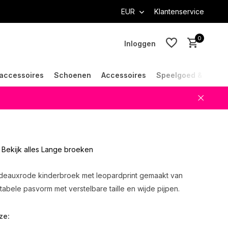
EUR
Klantenservice
0
Inloggen
accessoires
Schoenen
Accessoires
Speelgoed & Cade
Account aanmaken
Account aanmaken
Bekijk alles Lange broeken
deauxrode kinderbroek met leopardprint gemaakt van
abele pasvorm met verstelbare taille en wijde pijpen.
ze: