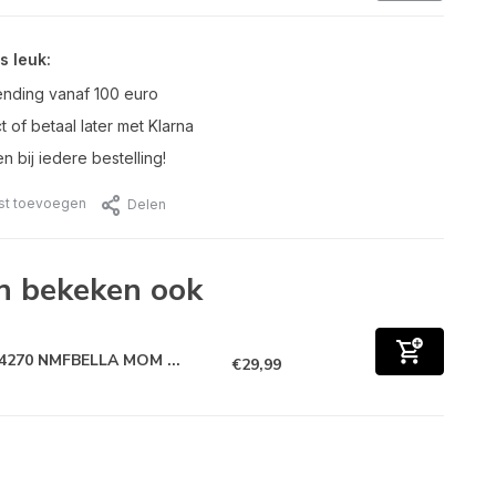
s leuk:
ending vanaf 100 euro
t of betaal later met Klarna
n bij iedere bestelling!
jst toevoegen
Delen
n bekeken ook
4270 NMFBELLA MOM ...
€29,99