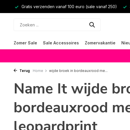
Gratis verzenden vanaf 100 euro (sale vanaf 250)
Zomer Sale
Sale Accessoires
Zomervakantie
Nie
Terug
Home
wijde broek in bordeauxrood me...
Name It wijde br
bordeauxrood m
leopardprint