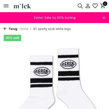
0
Zomer Sale nú 50% korting
Terug
Home
81. sporty sock white logo
30% sale