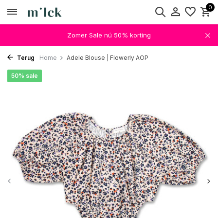
0
Zomer Sale nú 50% korting
Terug
Home
Adele Blouse | Flowerly AOP
50% sale