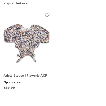
Zojuist bekeken:
Adele Blouse | Flowerly AOP
Op voorraad
€59,99