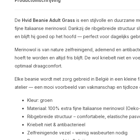
Productomschrijving
De
Hvid Beanie Adult Grass
is een stijlvolle en duurzame
fijne Italiaanse merinowol. Dankzij de ribgebreide structuur sl
en blijft hij goed op het hoofd — perfect voor dagelijks geb
Merinowol is van nature zelfreinigend, ademend en antibac
hoeft te worden en altijd fris blijft. De wol kriebelt niet en v
optimaal draagcomfort.
Elke beanie wordt met zorg gebreid in België in een kleine 
atelier — een mooi voorbeeld van vakmanschap en tijdloze
Kleur: groen
Materiaal: 100% extra fijne Italiaanse merinowol (Oeko
Ribgebreide structuur – comfortabele, elastische pas
Kriebelt niet & antibacterieel
Zelfreinigende vezel – weinig wasbeurten nodig