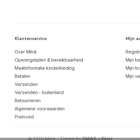
Klantenservice
Mijn a
Over Milck
Regist
Openingstijden & bereikbaarheid
Mijn be
Maatinformatie kinderkleding
Mijn ti
Betalen
Mijn ve
Verzenden
Verzenden - buitenland
Retourneren
Algemene voorwaarden
Preloved
© 2026 Milck - Theme By
DMWS
x
Plus+