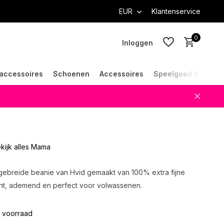
EUR
Klantenservice
0
Inloggen
accessoires
Schoenen
Accessoires
Speelgoed & Cade
Account aanmaken
Account aanmaken
kijk alles Mama
ibgebreide beanie van Hvid gemaakt van 100% extra fijne
ht, ademend en perfect voor volwassenen.
 voorraad