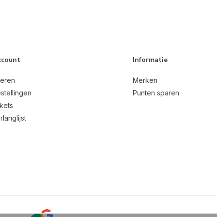
ccount
Informatie
reren
Merken
stellingen
Punten sparen
ckets
rlanglijst