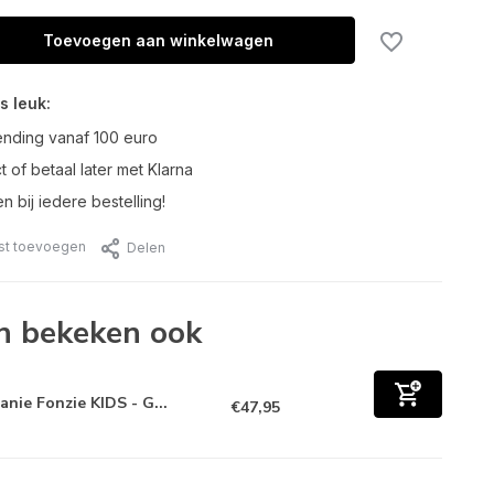
Toevoegen aan winkelwagen
s leuk:
ending vanaf 100 euro
t of betaal later met Klarna
n bij iedere bestelling!
jst toevoegen
Delen
n bekeken ook
anie Fonzie KIDS - G...
€47,95