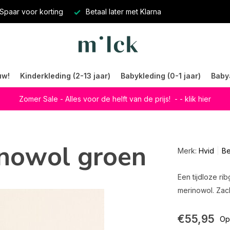
Spaar voor korting
Betaal later met Klarna
uw!
Kinderkleding (2-13 jaar)
Babykleding (0-1 jaar)
Baby
Zomer Sale - Alles voor de helft van de prijs!
- - klik hier
inowol groen
Merk:
Hvid
Be
Een tijdloze r
merinowol. Zac
€55,95
Op